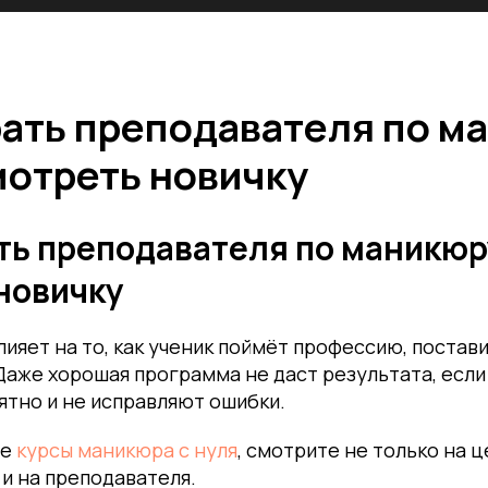
рать преподавателя по м
мотреть новичку
ть преподавателя по маникюру
новичку
ияет на то, как ученик поймёт профессию, постави
Даже хорошая программа не даст результата, есл
тно и не исправляют ошибки.
те
курсы маникюра с нуля
, смотрите не только на ц
 и на преподавателя.