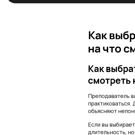
Как выб
на что с
Как выбра
смотреть 
Преподаватель вл
практиковаться. 
объясняют непоня
Если вы выбирае
длительность, но