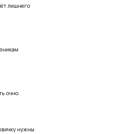
аёт лишнего
ченикам
ть очно.
овичку нужны