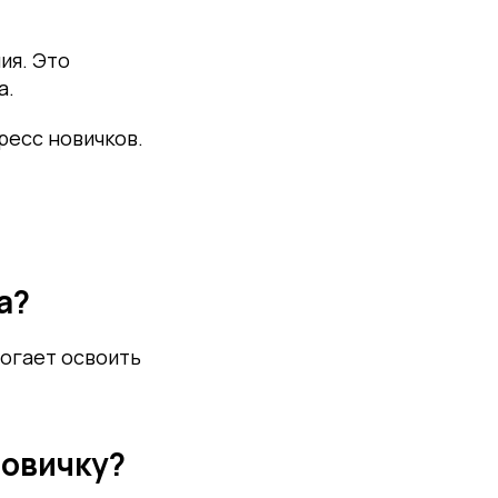
ия. Это
а.
ресс новичков.
а?
могает освоить
новичку?