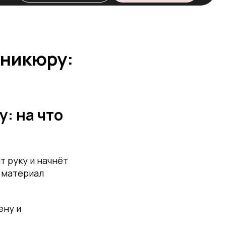
аникюру:
: на что
т руку и начнёт
и материал
ену и