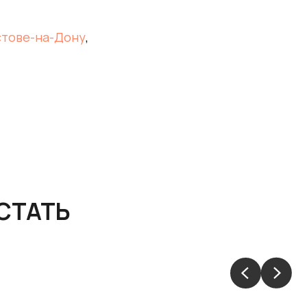
стове-на-Дону
,