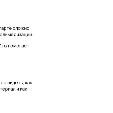
старте сложно
 полимеризации.
 Это помогает
ен видеть, как
териал и как
.