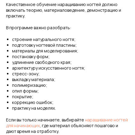
Качественное обучение наращиванию ногтей должно
включать теорию, материаловедение, демонстрацию и
практику.
В программе важно разобрать:
строение натурального ногтя;
подготовку ногтевой пластины;
материалы для моделирования;
постановку форм;
удлинение свободного края;
архитектуру искусственного ногтя;
стресс-зону;
выкладку материала;
полимеризацию;
опил формы;
покрытие;
коррекцию ошибок;
практику на моделях.
Если вы только начинаете, выбирайте
наращивание ногтей
для начинающих
, где материал объясняют пошагово и
дают время на отработку.