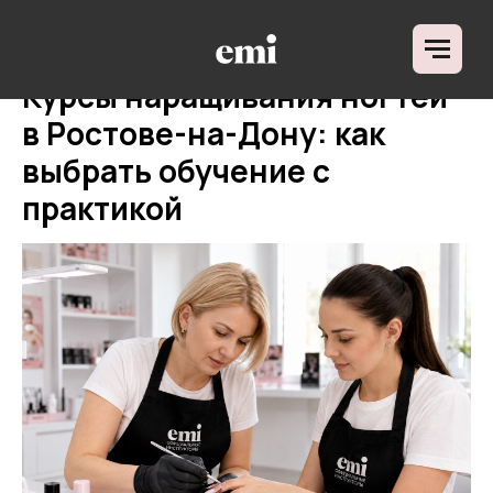
ДЛЯ КОГО
НАПРАВЛЕНИЯ ОБУЧ
О ШКОЛЕ
Курсы наращивания ногтей
ОТЗЫВЫ
БЛОГ
в Ростове-на-Дону: как
выбрать обучение с
практикой