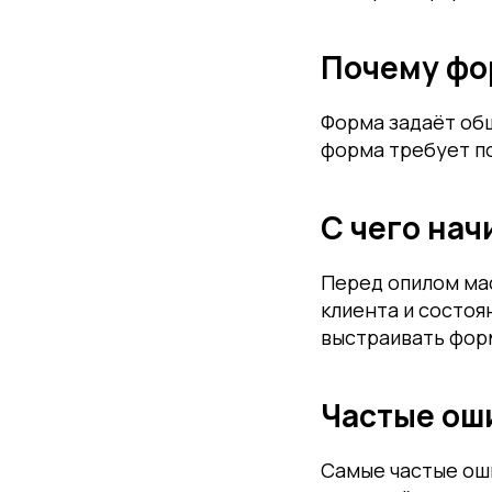
Почему фо
Форма задаёт общ
форма требует по
С чего на
Перед опилом ма
клиента и состоя
выстраивать фор
Частые ош
Самые частые оши