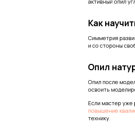
активный опил уг
Как научи
Симметрия развив
и со стороны сво
Опил нату
Опил после модел
освоить моделир
Если мастер уже 
повышение квали
технику.