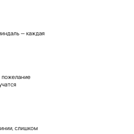
миндаль — каждая
, пожелание
учатся
линии, слишком