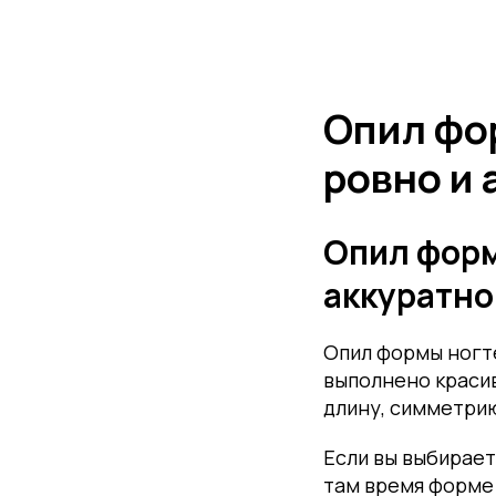
Опил фор
ровно и 
Опил форм
аккуратно
Опил формы ногт
выполнено красив
длину, симметрию
Если вы выбирае
там время форме 