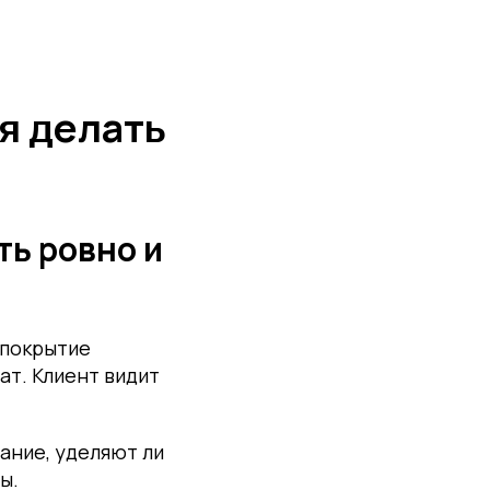
я делать
ть ровно и
 покрытие
ат. Клиент видит
мание, уделяют ли
ы.