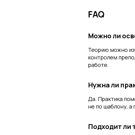
FAQ
Можно ли осв
Теорию можно изу
контролем препод
работе.
Нужна ли пра
Да. Практика пом
не по шаблону, а 
Подходит ли 