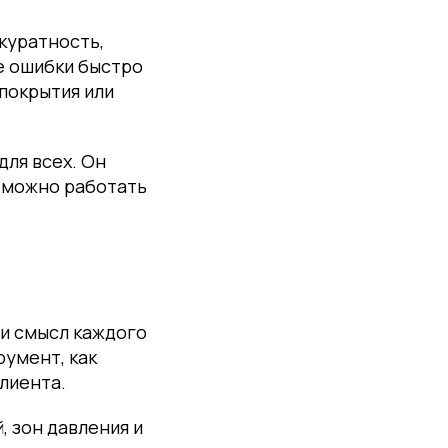
ккуратность,
е ошибки быстро
покрытия или
ля всех. Он
е можно работать
 и смысл каждого
румент, как
лиента.
, зон давления и