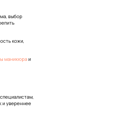
ма, выбор
репить
ость кожи,
сы маникюра
и
 специалистам,
к и увереннее