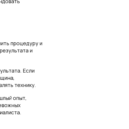
ендовать
чить процедуру и
результата и
ультата. Если
лщина,
влять технику.
шлый опыт,
ревожных
иалиста.