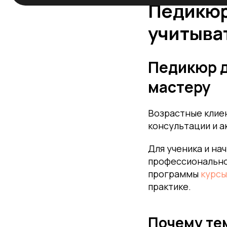
Педикюр
учитыва
Педикюр д
мастеру
Возрастные клие
консультации и а
Для ученика и на
профессиональног
программы
курсы
практике.
Почему те