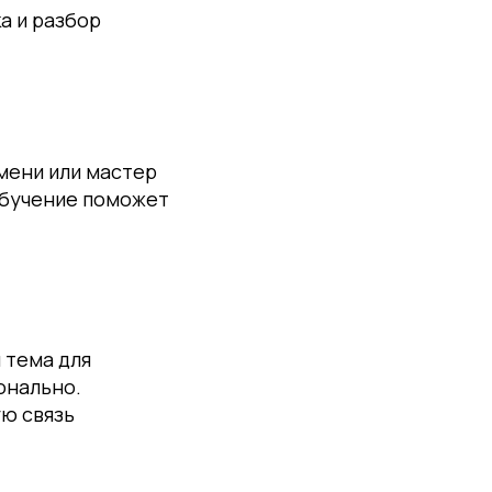
а и разбор
мени или мастер
обучение поможет
 тема для
онально.
ую связь