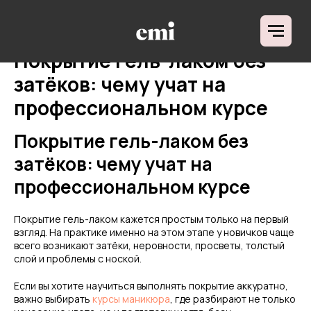
ДЛЯ КОГО
НАПРАВЛЕНИЯ ОБУЧ
О ШКОЛЕ
Покрытие гель-лаком без
ОТЗЫВЫ
БЛОГ
затёков: чему учат на
профессиональном курсе
Покрытие гель-лаком без
затёков: чему учат на
профессиональном курсе
Покрытие гель-лаком кажется простым только на первый
взгляд. На практике именно на этом этапе у новичков чаще
всего возникают затёки, неровности, просветы, толстый
слой и проблемы с ноской.
Если вы хотите научиться выполнять покрытие аккуратно,
важно выбирать
курсы маникюра
, где разбирают не только