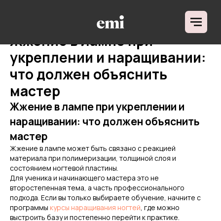
ДЛЯ КОГО
НАПРАВЛЕНИЯ ОБУЧ
Жжение в лампе при
О ШКОЛЕ
ОТЗЫВЫ
БЛОГ
укреплении и наращивании:
что должен объяснить
мастер
Жжение в лампе при укреплении и
наращивании: что должен объяснить
мастер
Жжение в лампе может быть связано с реакцией
материала при полимеризации, толщиной слоя и
состоянием ногтевой пластины.
Для ученика и начинающего мастера это не
второстепенная тема, а часть профессионального
подхода. Если вы только выбираете обучение, начните с
программы
курсы наращивания ногтей
, где можно
выстроить базу и постепенно перейти к практике.