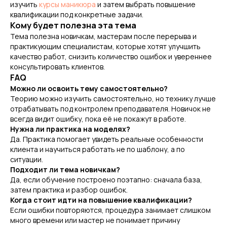
изучить
курсы маникюра
и затем выбрать повышение
квалификации под конкретные задачи.
Кому будет полезна эта тема
Тема полезна новичкам, мастерам после перерыва и
практикующим специалистам, которые хотят улучшить
качество работ, снизить количество ошибок и увереннее
консультировать клиентов.
ОТЗЫВЫ УЧЕНИКОВ
FAQ
EMI: КАК ПРАКТИКА
Можно ли освоить тему самостоятельно?
Теорию можно изучить самостоятельно, но технику лучше
ПОМОГАЕТ СТАТЬ
отрабатывать под контролем преподавателя. Новичок не
УВЕРЕННЕЕ В
всегда видит ошибку, пока её не покажут в работе.
ПРОФЕССИИ
Нужна ли практика на моделях?
Да. Практика помогает увидеть реальные особенности
клиента и научиться работать не по шаблону, а по
Ученики приходят с разным уровнем
подготовки, но чаще всего говорят об
ситуации.
одном: после обучения появляется
Подходит ли тема новичкам?
уверенность.
Да, если обучение построено поэтапно: сначала база,
затем практика и разбор ошибок.
Когда стоит идти на повышение квалификации?
Если ошибки повторяются, процедура занимает слишком
много времени или мастер не понимает причину