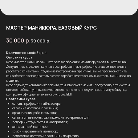
МАСТЕР МАНИКЮРА. БАЗОВЫЙ КУРС
30 000
р.
39 000
р.
Количество дней:
5 дней
Описание курса:
Курс «Мастер маникюра» — это базовое обучение маникюру с нуля в Ростове-на-
Дону для тех, кто хочет получить востребованную профессию и уверенно начать
работать с клиентами. Обучение построено на практике: вы не просто смотрите,
как работает преподаватель, а сами отрабатываете основные этапы маникюра на
моделях.
Курс подойдёт новичкам без опыта, тем, кто хочет сменить профессию, а также тем,
кто уже пробовал учиться самостоятельно, но хочет получить системную базу под
контролем официальных инструкторов EMI.
Программа курса:
основы профессии nail-мастера;
строение ногтевой пластины;
организация рабочего места;
санитарные нормы, дезинфекция и стерилизация;
подбор инструментов и материалов;
аппаратный маникюр;
комбинированный маникюр;
подготовка ногтевой пластины к покрытию;